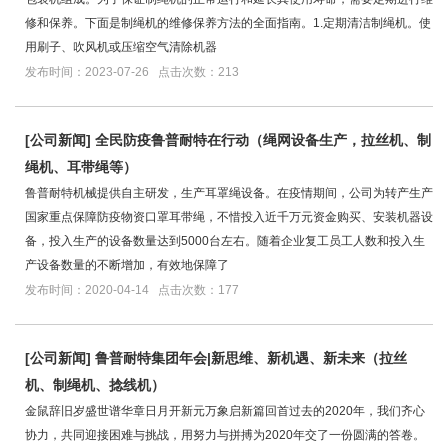
修和保养。下面是制绳机的维修保养方法的全面指南。1.定期清洁制绳机。使
用刷子、吹风机或压缩空气清除机器
发布时间：2023-07-26 点击次数：213
[
公司新闻
]
全民防疫鲁普耐特在行动（绳网设备生产，拉丝机、制
绳机、耳带绳等）
鲁普耐特机械提供自主研发，生产耳罩绳设备。在疫情期间，公司为转产生产
国家重点保障防疫物资口罩耳带绳，不惜投入近千万元资金购买、安装机器设
备，投入生产的设备数量达到5000台左右。随着企业复工员工人数和投入生
产设备数量的不断增加，有效地保障了
发布时间：2020-04-14 点击次数：177
[
公司新闻
]
鲁普耐特集团年会|新思维、新机遇、新未来（拉丝
机、制绳机、捻线机）
金鼠辞旧岁盛世谱华章日月开新元万象启新篇回首过去的2020年，我们齐心
协力，共同迎接困难与挑战，用努力与拼搏为2020年交了一份圆满的答卷。