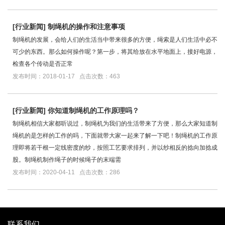
[
行业新闻
]
制绳机的操作和注意事项
制绳机的发展，会给人们的生活当中带来很多的方便，绳索是人们生活中必不
可少的东西。那么如何操作呢？第一步，将其给放在水平地面上，接好电源，
检查各个传动是否正常
发布时间：2018-01-17 点击次数：463
[
行业新闻
]
你知道制绳机的工作原理吗？
制绳机相信大家都听说过，制绳机为我们的生活带来了方便，那么大家知道制
绳机的是怎样的工作的吗，下面就带大家一起来了解一下吧！制绳机的工作原
理即将若干根一定线密度的纱，按照工艺要求排列，并以纱相反的捻向加捻成
股。制绳机制作绳子的时候绳子的末端需
发布时间：2020-04-11 点击次数：286
联系我们