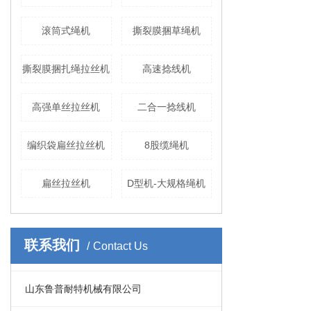
滚筒式绳机
撕裂膜捆草绳机
撕裂膜捆扎绳拉丝机
高速捻线机
高强单丝拉丝机
二合一捻线机
编织袋扁丝拉丝机
8股缆绳机
扁丝拉丝机
D型机-大规格绳机
联系我们
Contact Us
山东鲁普耐特机械有限公司