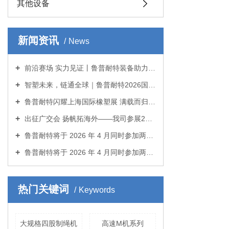
其他设备
新闻资讯
News
前沿赛场 实力见证丨鲁普耐特装备助力“鲁震救援杯”绳索比赛
智塑未来，链通全球｜鲁普耐特2026国际橡塑展收官！
鲁普耐特闪耀上海国际橡塑展 满载而归拓全球商机
出征广交会 扬帆拓海外——我司参展2026春季广交会
鲁普耐特将于 2026 年 4 月同时参加两场国际展览！
鲁普耐特将于 2026 年 4 月同时参加两场国际展览！
热门关键词
Keywords
大规格四股制绳机
高速M机系列