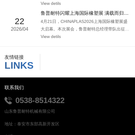
集成化服务商——山东鲁...
View detils
鲁普耐特闪耀上海国际橡塑展 满载而归拓全...
22
4月21日，CHINAPLAS2026上海国际橡塑展盛
2026/04
大启幕。本次展会，鲁普耐特总经理带队出征，
亮相全球橡塑行业盛会。展...
View detils
友情链接
LINKS
联系我们
0538-8514322
山东鲁普耐特机械有限公司
地址：泰安市东部高新开发区