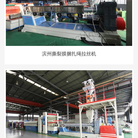
滨州撕裂膜捆扎绳拉丝机