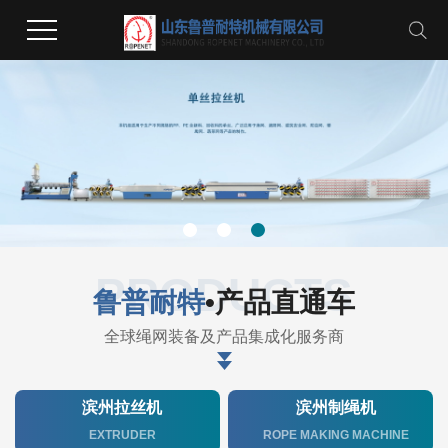
PRODUCTS
鲁普耐特
•产品直通车
全球绳网装备及产品集成化服务商
滨州拉丝机
滨州制绳机
EXTRUDER
ROPE MAKING MACHINE