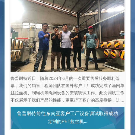
2
鲁普耐特近日，随着2024年6月的一次重要售后服务顺利落
装
幕，我们的销售工程师团队在国外客户工厂成功完成了渔网单
稳
东南
丝拉丝机、制绳机等绳网设备的安装调试工作。此次调试工作
训，
任务
不仅展示了我们产品的性能，更赢得了客户的高度赞扬，进一
生产
步增强了客户对我们品牌的信任与支持
鲁普耐特前往东南亚客户工厂设备调试取得成功
定制的PET拉丝机...