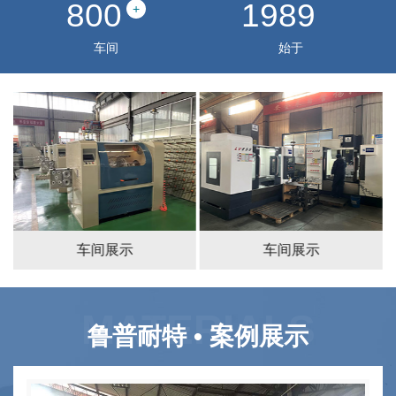
800
1989
+
车间
始于
车间展示
车间展示
MATERIALS
鲁普耐特
• 案例展示