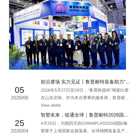
前沿赛场 实力见证丨鲁普耐特装备助力“鲁...
05
2026年5月27日至29日，“鲁震救援杯”绳索比赛
2026/06
在山东济南。作为本次赛事的服务商，鲁普耐特
倾力支持，全程保障赛事安全...
View detils
智塑未来，链通全球｜鲁普耐特2026国际...
25
4月25日，为期四天的CHINAPLAS2026国际橡
2026/04
塑展于上海国家会展落幕。全球绳网装备及产品