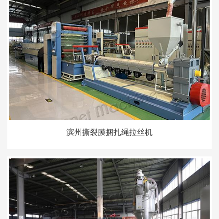
滨州撕裂膜捆扎绳拉丝机