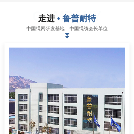
COMPANY
走进
• 鲁普耐特
中国绳网研发基地，中国绳缆会长单位