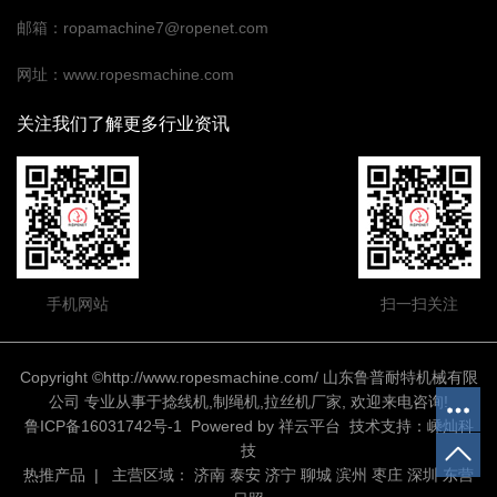
邮箱：ropamachine7@ropenet.com
网址：www.ropesmachine.com
关注我们了解更多行业资讯
手机网站
扫一扫关注
Copyright ©http://www.ropesmachine.com/ 山东鲁普耐特机械有限
公司 专业从事于
捻线机
,
制绳机
,
拉丝机厂家
, 欢迎来电咨询!
鲁ICP备16031742号-1
Powered by
祥云平台
技术支持：
嵊灿科
技
热推产品
| 主营区域：
济南
泰安
济宁
聊城
滨州
枣庄
深圳
东营