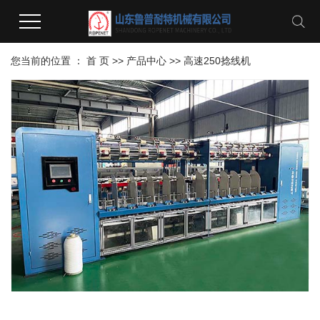
您当前的位置 ：
首 页
>>
产品中心
>>
高速250捻线机