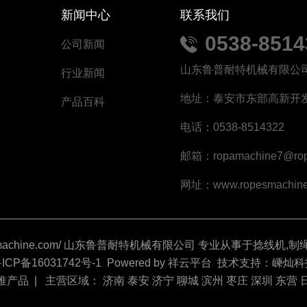
新闻中心
联系我们
0538-851
公司新闻
山东鲁普耐特机械有限公
行业新闻
地址：泰安市东部高新开
产品百科
电话：0538-8514322
邮箱：ropamachine7@rop
网址：www.ropesmachine
.ropesmachine.com/ 山东鲁普耐特机械有限公司 专业从事于
捻线机
,
制
ICP备16031742号-1
Powered by
祥云平台
技术支持：
嵊灿科
推产品
| 主营区域：
济南
泰安
济宁
聊城
滨州
枣庄
深圳
东营