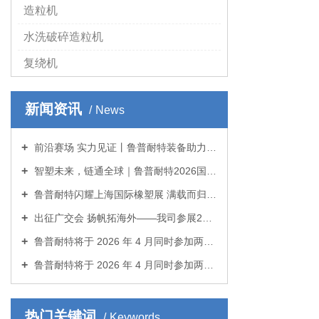
造粒机
水洗破碎造粒机
复绕机
新闻资讯
News
前沿赛场 实力见证丨鲁普耐特装备助力“鲁震救援杯”绳索比赛
智塑未来，链通全球｜鲁普耐特2026国际橡塑展收官！
鲁普耐特闪耀上海国际橡塑展 满载而归拓全球商机
出征广交会 扬帆拓海外——我司参展2026春季广交会
鲁普耐特将于 2026 年 4 月同时参加两场国际展览！
鲁普耐特将于 2026 年 4 月同时参加两场国际展览！
热门关键词
Keywords