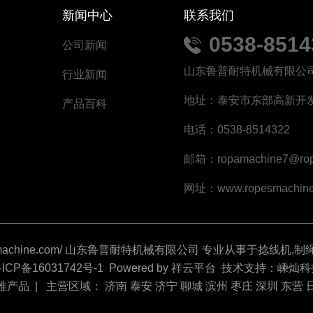
新闻中心
联系我们
0538-851
公司新闻
山东鲁普耐特机械有限公
行业新闻
地址：泰安市东部高新开
产品百科
电话：0538-8514322
邮箱：ropamachine7@rop
网址：www.ropesmachine
.ropesmachine.com/ 山东鲁普耐特机械有限公司 专业从事于
捻线机
,
制
ICP备16031742号-1
Powered by
祥云平台
技术支持：
嵊灿科
推产品
| 主营区域：
济南
泰安
济宁
聊城
滨州
枣庄
深圳
东营